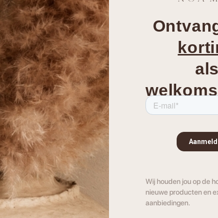
Ontvan
 – Noa May
kort
al
welkoms
iste velden zijn gemarkeerd met
*
Wij houden jou op de h
nieuwe producten en e
aanbiedingen.