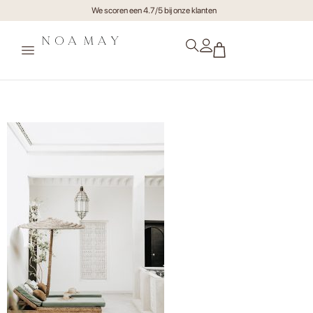
We scoren een 4.7/5 bij onze klanten
thumbnail_DSC04579