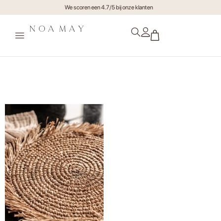
We scoren een 4.7/5 bij onze klanten
Placemat Raffia Franje |
Naturel