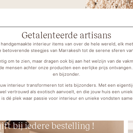
Getalenteerde artisans
handgemaakte interieur items van over de hele wereld, elk met
e betoverende steegjes van Marrakesh tot de serene sferen van
htig om te zien, maar dragen ook bij aan het welzijn van de vak
de mensen achter onze producten een eerlijke prijs ontvangen
en bijzonder.
jouw interieur transformeren tot iets bijzonders. Met een eigen
wel vertrouwd als exotisch aanvoelt, en die jouw huis een unieke
is dé plek waar passie voor interieur en unieke vondsten sa
ift bij iedere bestelling !