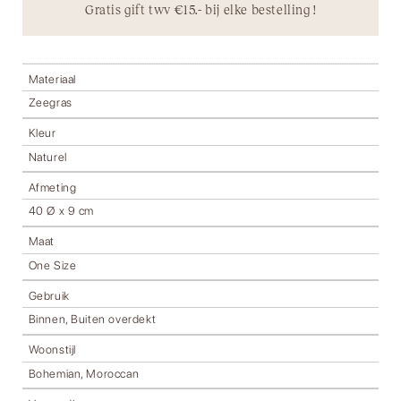
Gratis gift twv €15.- bij elke bestelling !
Materiaal
Zeegras
Kleur
Naturel
Afmeting
40 Ø x 9 cm
Maat
One Size
Gebruik
Binnen, Buiten overdekt
Woonstijl
Bohemian, Moroccan