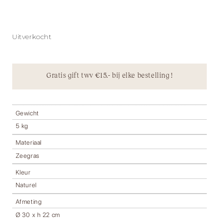
Uitverkocht
Gratis gift twv €15.- bij elke bestelling !
Gewicht
5 kg
Materiaal
Zeegras
Kleur
Naturel
Afmeting
Ø 30 x h 22 cm