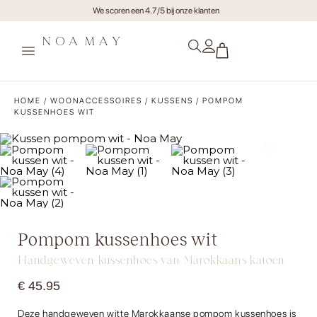
Gratis verzending va €75,- (NL)
HOME
/
WOONACCESSOIRES
/
KUSSENS
/ POMPOM
KUSSENHOES WIT
Pompom kussenhoes wit
Handgeweven kussenhoes van Marokkaans katoen
€
45.95
Deze handgeweven witte Marokkaanse pompom kussenhoes is