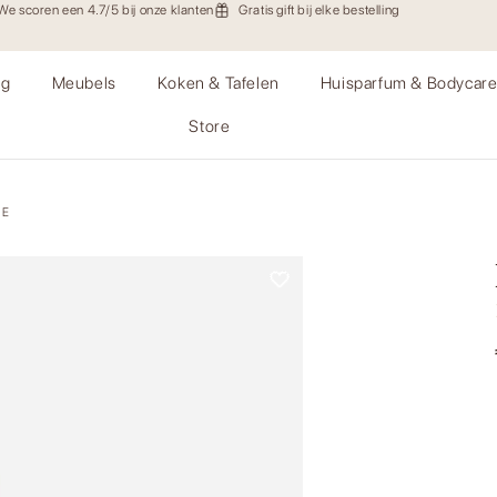
We scoren een 4.7/5 bij onze klanten
Gratis gift bij elke bestelling
ng
Meubels
Koken & Tafelen
Huisparfum & Bodycar
Store
LE